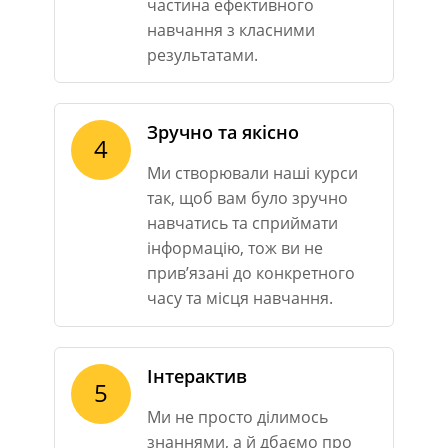
частина ефективного
навчання з класними
результатами.
Зручно та якісно
4
Ми створювали наші курси
так, щоб вам було зручно
навчатись та сприймати
інформацію, тож ви не
прив’язані до конкретного
часу та місця навчання.
Інтерактив
5
Ми не просто ділимось
знаннями, а й дбаємо про