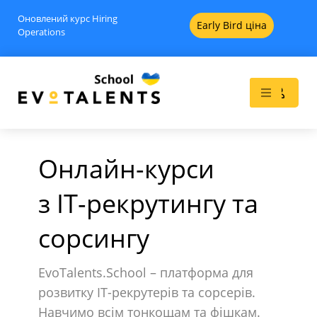
Оновлений курс Hiring
Early Bird ціна
Operations
Онлайн-курси
з IT-рекрутингу та
d
Head of recruitment - Pro
сорсингу
690
$
+
ADD
+
ADD
EvoTalents.School – платформа для
розвитку IT-рекрутерів та сорсерів.
Навчимо всім тонкощам та фішкам.