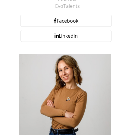
EvoTalents
Facebook
Linkedin