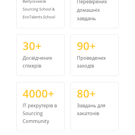
Перевірених
Випускників
Sourcing School &
домашніх
EvoTalents.School
завдань
30+
90+
Досвідчених
Проведених
спікерів
заходів
4000+
80+
IT рекрутерів в
Завдань для
Sourcing
хакатонів
Community