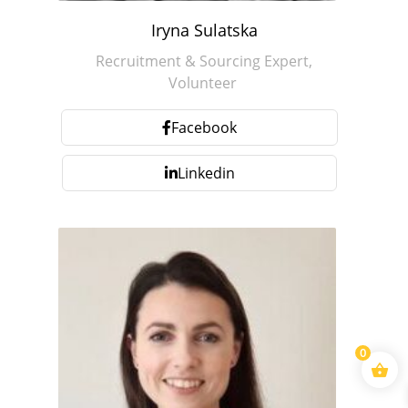
Iryna Sulatska
Recruitment & Sourcing Expert,
Volunteer
Facebook
Linkedin
0