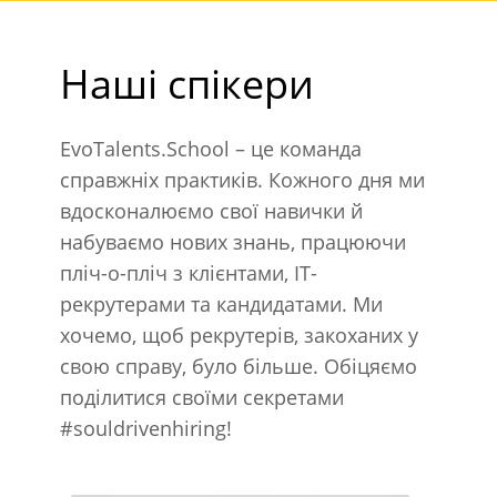
Наші спікери
EvoTalents.School – це команда
справжніх практиків. Кожного дня ми
вдосконалюємо свої навички й
набуваємо нових знань, працюючи
пліч-о-пліч з клієнтами, IT-
рекрутерами та кандидатами. Ми
хочемо, щоб рекрутерів, закоханих у
свою справу, було більше. Обіцяємо
поділитися своїми секретами
#souldrivenhiring!