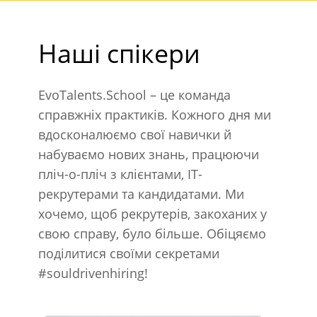
Наші спікери
EvoTalents.School – це команда
справжніх практиків. Кожного дня ми
вдосконалюємо свої навички й
набуваємо нових знань, працюючи
пліч-о-пліч з клієнтами, IT-
рекрутерами та кандидатами. Ми
хочемо, щоб рекрутерів, закоханих у
свою справу, було більше. Обіцяємо
поділитися своїми секретами
#souldrivenhiring!