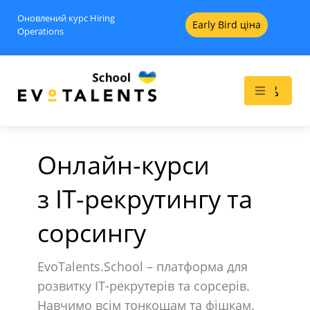
Оновлений курс Hiring
Early Bird ціна
Operations
Онлайн-курси
з IT-рекрутингу та
ль
Як пройти 40 інтерв’ю і не
сорсингу
зійти з розуму? Одкровення
рекрутерки, яка сама
EvoTalents.School – платформа для
шукала роботу в Польщі
розвитку IT-рекрутерів та сорсерів.
17
$
+
ADD
+
ADD
Навчимо всім тонкощам та фішкам.