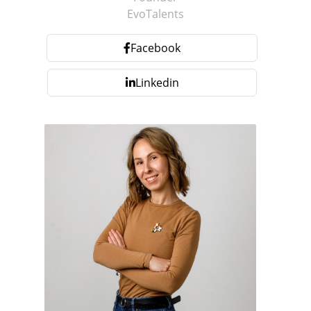
EvoTalents
Facebook
Linkedin