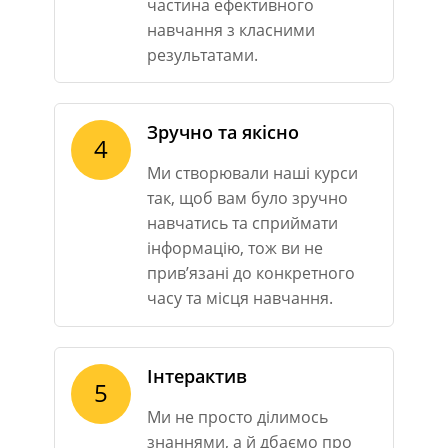
частина ефективного
навчання з класними
результатами.
Зручно та якісно
4
Ми створювали наші курси
так, щоб вам було зручно
навчатись та сприймати
інформацію, тож ви не
прив’язані до конкретного
часу та місця навчання.
Інтерактив
5
Ми не просто ділимось
знаннями, а й дбаємо про