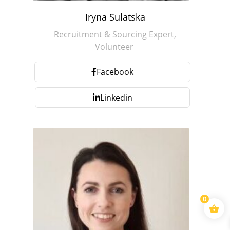
Iryna Sulatska
Recruitment & Sourcing Expert,
Volunteer
Facebook
Linkedin
0