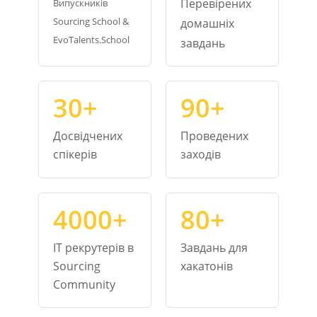
Перевірених
Випускників
Sourcing School &
домашніх
EvoTalents.School
завдань
30+
90+
Досвідчених
Проведених
спікерів
заходів
4000+
80+
IT рекрутерів в
Завдань для
Sourcing
хакатонів
Community