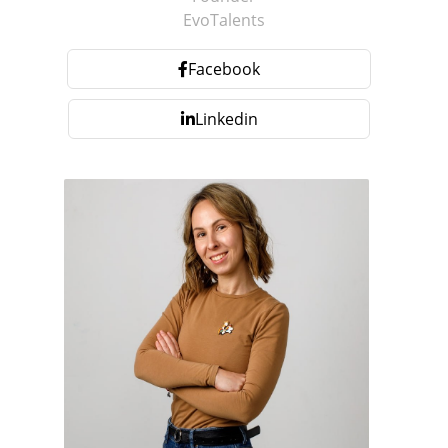
EvoTalents
Facebook
Linkedin