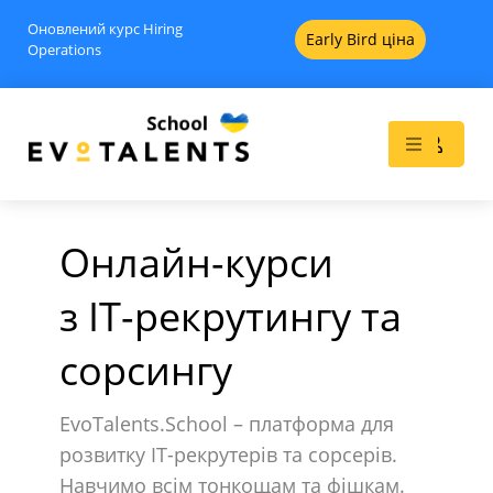
Оновлений курс Hiring
Early Bird ціна
Operations
Онлайн-курси
з IT-рекрутингу та
нсій
Алгоритми Linkedin проти
сорсингу
персонального бренду: як
залишатися у грі в 2025
EvoTalents.School – платформа для
15
$
+
ADD
+
ADD
розвитку IT-рекрутерів та сорсерів.
Навчимо всім тонкощам та фішкам.