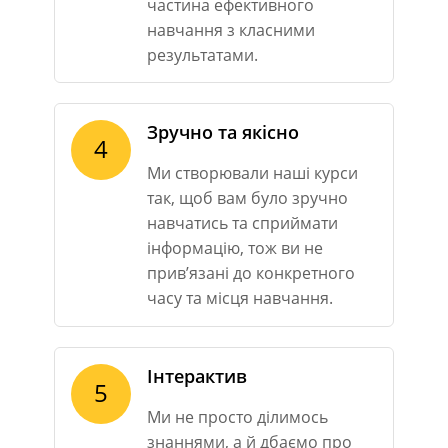
частина ефективного
навчання з класними
результатами.
Зручно та якісно
4
Ми створювали наші курси
так, щоб вам було зручно
навчатись та сприймати
інформацію, тож ви не
прив’язані до конкретного
часу та місця навчання.
Інтерактив
5
Ми не просто ділимось
знаннями, а й дбаємо про