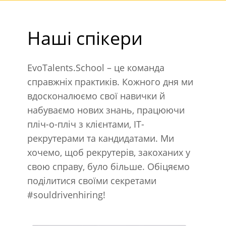
Наші спікери
EvoTalents.School – це команда
справжніх практиків. Кожного дня ми
вдосконалюємо свої навички й
набуваємо нових знань, працюючи
пліч-о-пліч з клієнтами, IT-
рекрутерами та кандидатами. Ми
хочемо, щоб рекрутерів, закоханих у
свою справу, було більше. Обіцяємо
поділитися своїми секретами
#souldrivenhiring!