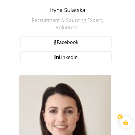
Iryna Sulatska
Recruitment & Sourcing Expert,
Volunteer
Facebook
Linkedin
0