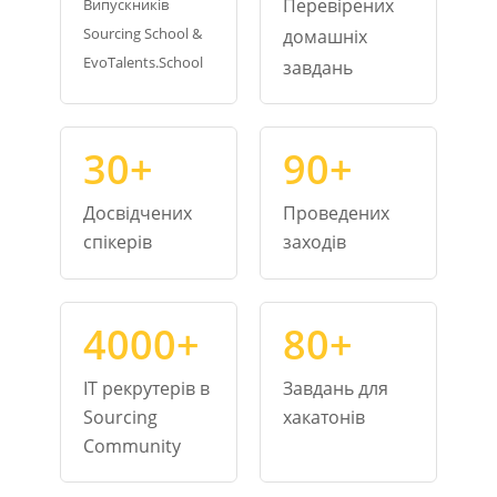
Перевірених
Випускників
Sourcing School &
домашніх
EvoTalents.School
завдань
30+
90+
Досвідчених
Проведених
спікерів
заходів
4000+
80+
IT рекрутерів в
Завдань для
Sourcing
хакатонів
Community