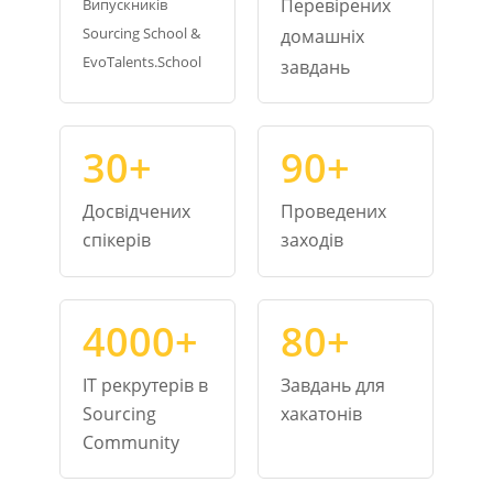
Перевірених
Випускників
Sourcing School &
домашніх
EvoTalents.School
завдань
30+
90+
Досвідчених
Проведених
спікерів
заходів
4000+
80+
IT рекрутерів в
Завдань для
Sourcing
хакатонів
Community