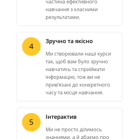
частина ефективного
навчання з класними
результатами.
Зручно та якісно
4
Ми створювали наші курси
так, щоб вам було зручно
навчатись та сприймати
інформацію, тож ви не
прив’язані до конкретного
часу та місця навчання.
Інтерактив
5
Ми не просто ділимось
знаннями, а й дбаємо про