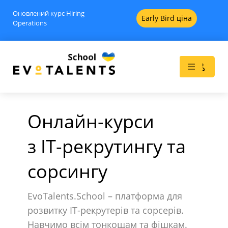
Оновлений курс Hiring
Early Bird ціна
Operations
Онлайн-курси
з IT-рекрутингу та
AUTO-DRAFT - Beginner
сорсингу
0
$
+
ADD
+
ADD
EvoTalents.School – платформа для
розвитку IT-рекрутерів та сорсерів.
Навчимо всім тонкощам та фішкам.