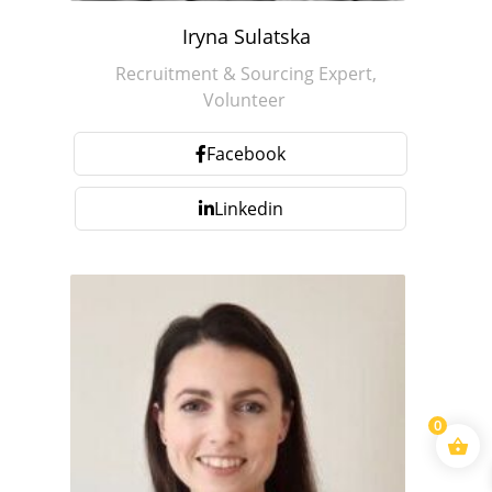
Iryna Sulatska
Recruitment & Sourcing Expert,
Volunteer
Facebook
Linkedin
0