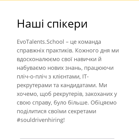
Наші спікери
EvoTalents.School – це команда
справжніх практиків. Кожного дня ми
вдосконалюємо свої навички й
набуваємо нових знань, працюючи
пліч-о-пліч з клієнтами, IT-
рекрутерами та кандидатами. Ми
хочемо, щоб рекрутерів, закоханих у
свою справу, було більше. Обіцяємо
поділитися своїми секретами
#souldrivenhiring!