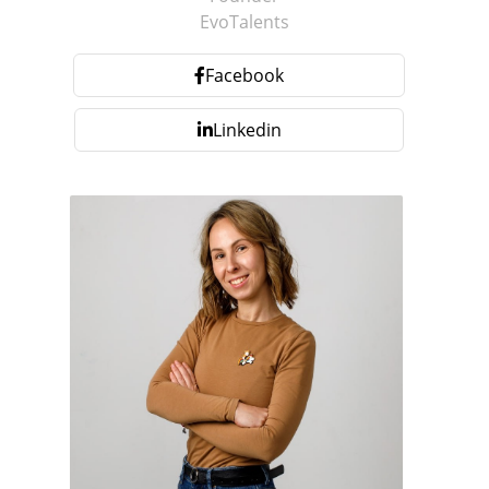
EvoTalents
Facebook
Linkedin