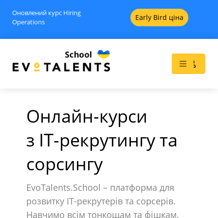
Оновлений курс Hiring
Early Bird ціна
Operations
Онлайн-курси
з IT-рекрутингу та
 -
Pipeline, якого не існує: як
сорсингу
будувати потік кандидатів у
вузькому ринку - Вебінари
+
ADD
EvoTalents.School – платформа для
18
$
+
ADD
розвитку IT-рекрутерів та сорсерів.
Навчимо всім тонкощам та фішкам.