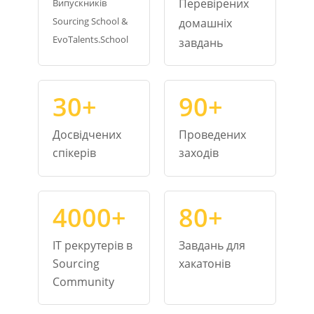
Перевірених
Випускників
Sourcing School &
домашніх
EvoTalents.School
завдань
30+
90+
Досвідчених
Проведених
спікерів
заходів
4000+
80+
IT рекрутерів в
Завдань для
Sourcing
хакатонів
Community