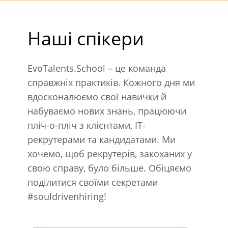
Наші спікери
EvoTalents.School – це команда
справжніх практиків. Кожного дня ми
вдосконалюємо свої навички й
набуваємо нових знань, працюючи
пліч-о-пліч з клієнтами, IT-
рекрутерами та кандидатами. Ми
хочемо, щоб рекрутерів, закоханих у
свою справу, було більше. Обіцяємо
поділитися своїми секретами
#souldrivenhiring!