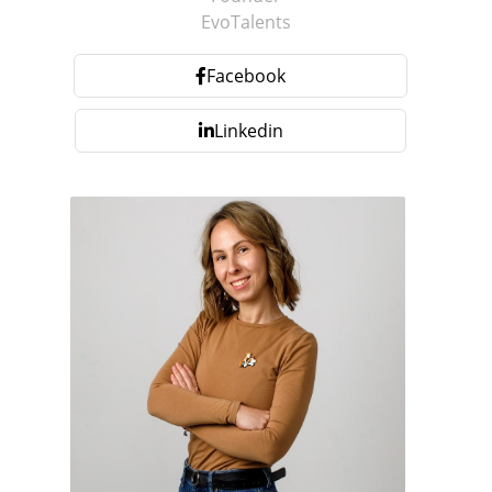
EvoTalents
Facebook
Linkedin