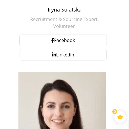
Iryna Sulatska
Recruitment & Sourcing Expert,
Volunteer
Facebook
Linkedin
0