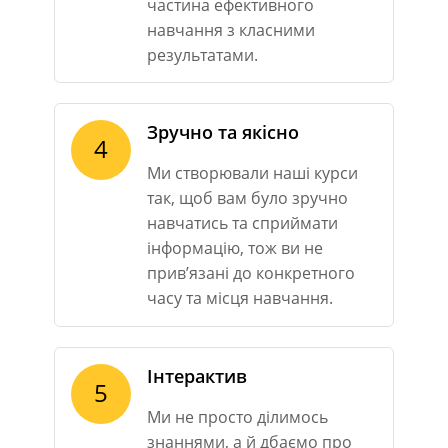
частина ефективного
навчання з класними
результатами.
Зручно та якісно
4
Ми створювали наші курси
так, щоб вам було зручно
навчатись та сприймати
інформацію, тож ви не
прив’язані до конкретного
часу та місця навчання.
Інтерактив
5
Ми не просто ділимось
знаннями, а й дбаємо про