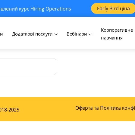
роль
Early Bird ціна
влений курс Hiring Operations
Корпоративне
огін або e-mail адресу. Ви отримаєте електронний лис
си
Додаткові послуги
Вебінари
навчання
Оферта та Політика конф
2018-2025