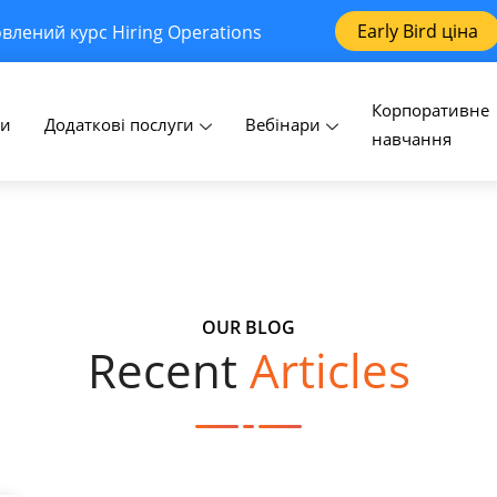
Early Bird ціна
влений курс Hiring Operations
Корпоративне
си
Додаткові послуги
Вебінари
навчання
OUR BLOG
Recent
Articles