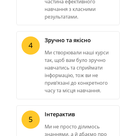
частина ефективного
навчання з класними
результатами.
Зручно та якісно
4
Ми створювали наші курси
так, щоб вам було зручно
навчатись та сприймати
інформацію, тож ви не
прив’язані до конкретного
часу та місця навчання.
Інтерактив
5
Ми не просто ділимось
знаннями, а й дбаємо про