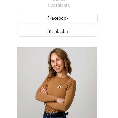
EvoTalents
Facebook
Linkedin