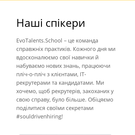
Наші спікери
EvoTalents.School – це команда
справжніх практиків. Кожного дня ми
вдосконалюємо свої навички й
набуваємо нових знань, працюючи
пліч-о-пліч з клієнтами, IT-
рекрутерами та кандидатами. Ми
хочемо, щоб рекрутерів, закоханих у
свою справу, було більше. Обіцяємо
поділитися своїми секретами
#souldrivenhiring!