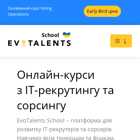
Оновлений курс Hiring
Early Bird ціна
Operations
Онлайн-курси
з IT-рекрутингу та
Як
IT-рекрутинг з нуля -
сорсингу
Advanced
620
$
+
ADD
+
ADD
EvoTalents.School – платформа для
розвитку IT-рекрутерів та сорсерів.
Навчимо всім тонкощам та фішкам.