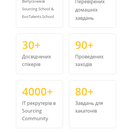
Перевірених
Випускників
Sourcing School &
домашніх
EvoTalents.School
завдань
30+
90+
Досвідчених
Проведених
спікерів
заходів
4000+
80+
IT рекрутерів в
Завдань для
Sourcing
хакатонів
Community