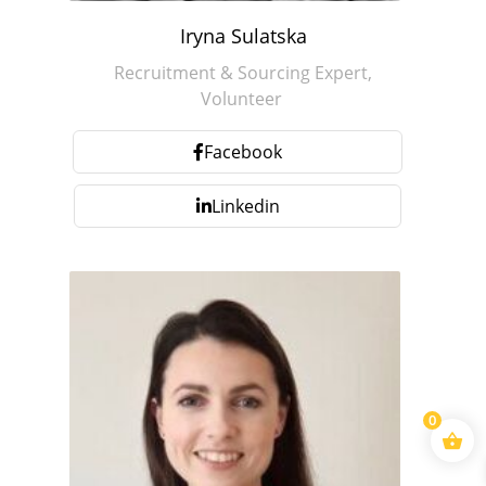
Iryna Sulatska
Recruitment & Sourcing Expert,
Volunteer
Facebook
Linkedin
0