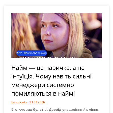
Найм — це навичка, а не
інтуїція. Чому навіть сильні
менеджери системно
помиляються в наймі
Evotalents
13.03.2026
5 ключових булетів: Досвід управління ≠ вміння