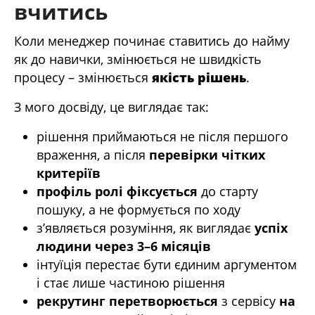
вчитись
Коли менеджер починає ставитись до найму
як до навички, змінюється не швидкість
процесу – змінюється
якість рішень
.
З мого досвіду, це виглядає так:
рішення приймаються не після першого
враження, а після
перевірки чітких
критеріїв
профіль ролі фіксується
до старту
пошуку, а не формується по ходу
з’являється розуміння, як виглядає
успіх
людини через 3–6 місяців
інтуїція перестає бути єдиним аргументом
і стає лише частиною рішення
рекрутинг перетворюється
з сервісу
на