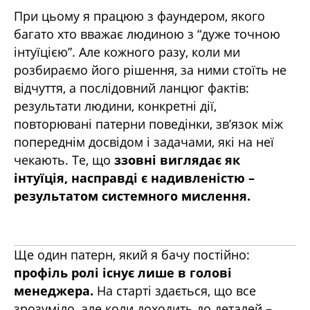
При цьому я працюю з фаундером, якого
багато хто вважає людиною з “дуже точною
інтуїцією”. Але кожного разу, коли ми
розбираємо його рішення, за ними стоїть не
відчуття, а послідовний ланцюг фактів:
результати людини, конкретні дії,
повторювані патерни поведінки, зв’язок між
попереднім досвідом і задачами, які на неї
чекають. Те, що
ззовні виглядає як
інтуїція, насправді є надивленістю –
результатом системного мислення.
Ще один патерн, який я бачу постійно:
профіль ролі існує лише в голові
менеджера.
На старті здається, що все
зрозуміло, але коли доходить до деталей –