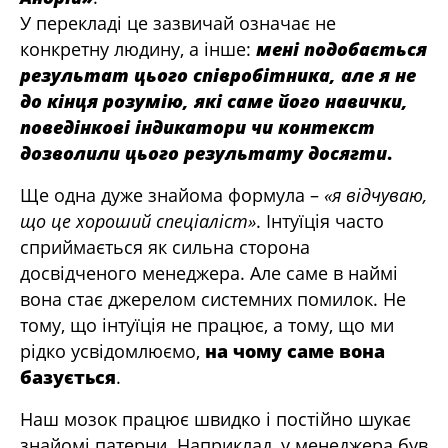
У перекладі це зазвичай означає не
конкретну людину, а інше:
мені подобається
результат цього співробітника, але я не
до кінця розумію, які саме його навички,
поведінкові індикатори чи контекст
дозволили цього результату досягти
.
Ще одна дуже знайома формула –
«я відчуваю,
що це хороший спеціаліст»
. Інтуїція часто
сприймається як сильна сторона
досвідченого менеджера. Але саме в наймі
вона стає джерелом системних помилок. Не
тому, що інтуїція не працює, а тому, що ми
рідко усвідомлюємо,
на чому саме вона
базується
.
Наш мозок працює швидко і постійно шукає
знайомі патерни. Наприклад, у менеджера був