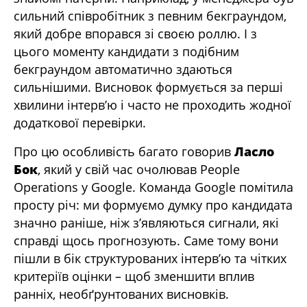
сильний співробітник з певним бекграундом,
який добре впорався зі своєю роллю. І з
цього моменту кандидати з подібним
бекграундом автоматично здаються
сильнішими. Висновок формується за перші
хвилини інтерв’ю і часто не проходить жодної
додаткової перевірки.
Про цю особливість багато говорив
Ласло
Бок
, який у свій час очолював People
Operations у Google. Команда Google помітила
просту річ: ми формуємо думку про кандидата
значно раніше, ніж з’являються сигнали, які
справді щось прогнозують. Саме тому вони
пішли в бік структурованих інтерв’ю та чітких
критеріїв оцінки – щоб зменшити вплив
ранніх, необґрунтованих висновків.