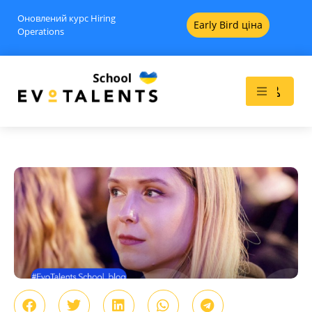
Оновлений курс Hiring
Early Bird ціна
Operations
Рекрутинг в Румунії -
Вебінари
15
$
+
ADD