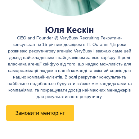
15
$
+
ADD
Юля Кескін
CEO and Founder @ VeryBusy Recruiting Рекрутинг-
консультант із 15-річним досвідом в IT. Останні 4,5 роки
розвиваю рекрутингову агенцію VeryBusy і вважаю саме цей
досвід найскладнішим і найцікавішим за всю кар’єру. В ролі
власника агенції кайфую від того, що надаю можливість для
самореалізації людям в нашій команді та якісний сервіс для
наших компаній-клієнтів. В ролі рекрутинг консультанта
найбільше подобається будувати зв’язок між кандидатами та
компаніями, та покращувати досвід наймаючих менеджерів
для результативного рекрутингу.
Замовити менторінг