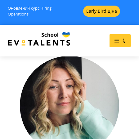
Оновлений курс Hiring
Early Bird ціна
Operations
Найбільш трендова ніша
найму: міфи та факти: Що
таке Affiliate marketing та як
рекрутеру/сорсеру почати
працювати в цій ніші? -
Вебінари