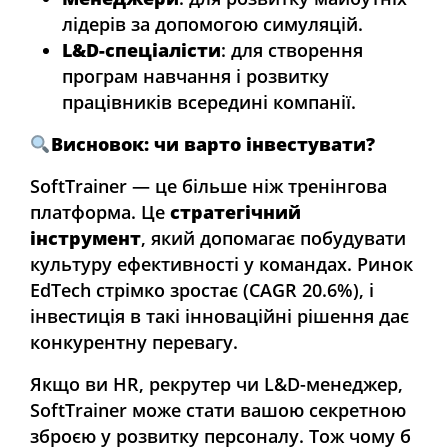
лідерів за допомогою симуляцій.
L&D-спеціалісти
: для створення
програм навчання і розвитку
працівників всередині компанії.
Висновок: чи варто інвестувати?
SoftTrainer — це більше ніж тренінгова
платформа. Це
стратегічний
інструмент
, який допомагає побудувати
культуру ефективності у командах. Ринок
EdTech стрімко зростає (CAGR 20.6%), і
інвестиція в такі інноваційні рішення дає
конкурентну перевагу.
Якщо ви HR, рекрутер чи L&D-менеджер,
SoftTrainer може стати вашою секретною
зброєю у розвитку персоналу. Тож чому б