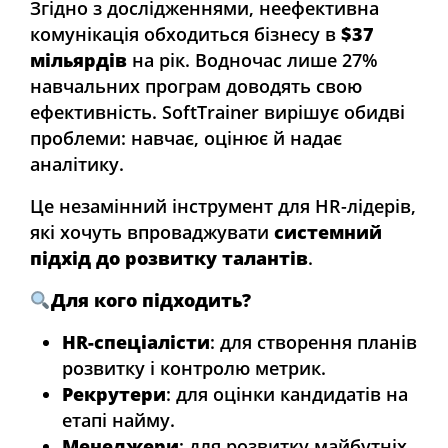
Згідно з дослідженнями, неефективна
комунікація обходиться бізнесу в
$37
мільярдів
на рік. Водночас лише 27%
навчальних програм доводять свою
ефективність. SoftTrainer вирішує обидві
проблеми: навчає, оцінює й надає
аналітику.
Це незамінний інструмент для HR-лідерів,
які хочуть впроваджувати
системний
підхід до розвитку талантів
.
Для кого підходить?
HR-спеціалісти
: для створення планів
розвитку і контролю метрик.
Рекрутери
: для оцінки кандидатів на
етапі найму.
Менеджери
: для розвитку майбутніх