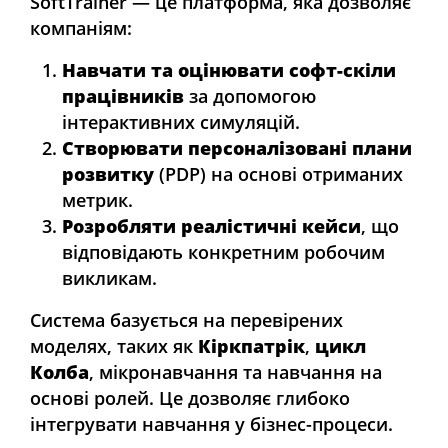
SoftTrainer — це платформа, яка дозволяє
компаніям:
Навчати та оцінювати софт-скіли
працівників
за допомогою
інтерактивних симуляцій.
Створювати персоналізовані плани
розвитку
(PDP) на основі отриманих
метрик.
Розробляти реалістичні кейси
, що
відповідають конкретним робочим
викликам.
Система базується на перевірених
моделях, таких як
Кіркпатрік
,
цикл
Колба
, мікронавчання та навчання на
основі ролей. Це дозволяє глибоко
інтегрувати навчання у бізнес-процеси.