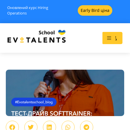
Оновлений курс Hiring
Early Bird ціна
Operations
Рекрутинг в Азії: Китай,
Сингапур, Філіппіни -
Вебінари
15
$
+
ADD