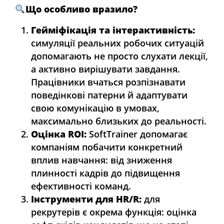
Що особливо вразило?
Гейміфікація та інтерактивність:
cимуляції реальних робочих ситуацій
допомагають не просто слухати лекції,
а активно вирішувати завдання.
Працівники вчаться розпізнавати
поведінкові патерни й адаптувати
свою комунікацію в умовах,
максимально близьких до реальності.
Оцінка ROI:
SoftTrainer допомагає
компаніям побачити конкретний
вплив навчання: від зниження
плинності кадрів до підвищення
ефективності команд.
Інструменти для HR/R:
для
рекрутерів є окрема функція: оцінка