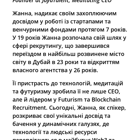
Founder at JayaTalent, Meditating CEO
Жанна, надихає своїм захоплюючим
досвідом у роботі із стартапами та
венчурними фондами протягом 7 років.
У 19 років Жанна розпочала свій шлях у
сфері рекрутингу, що завершився
переїздом в найбільш розвинене місто
світу в Дубай в 23 роки та відкриттям
власного агентства у 26 років.
Її пристрасть до технологій, медитацій
та футуризму зробила її не лише CEO,
але й лідером у Futurism та Blockchain
Recruitment. Сьогодні, Жанна, як спікер,
розкриває свої унікальні досвід та
бачення у динамічних галузях, де
технології та людські ресурси