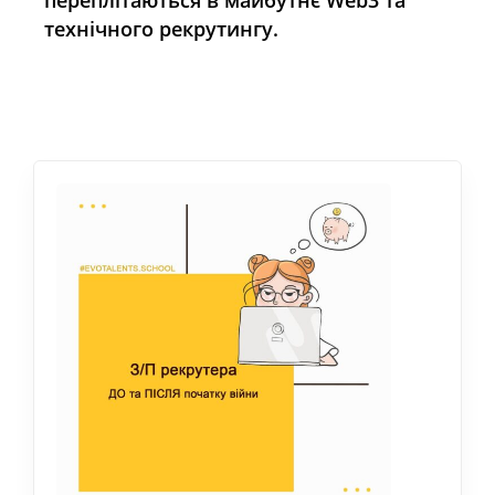
переплітаються в майбутнє Web3 та
технічного рекрутингу.