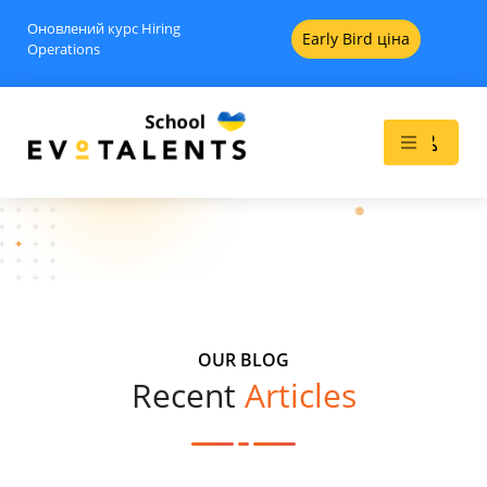
Оновлений курс Hiring
Early Bird ціна
Operations
Blog
Практична аналітика
OUR BLOG
рекрутингу: з нуля до
Recent
Articles
інсайтів - Basic
249
$
+
ADD