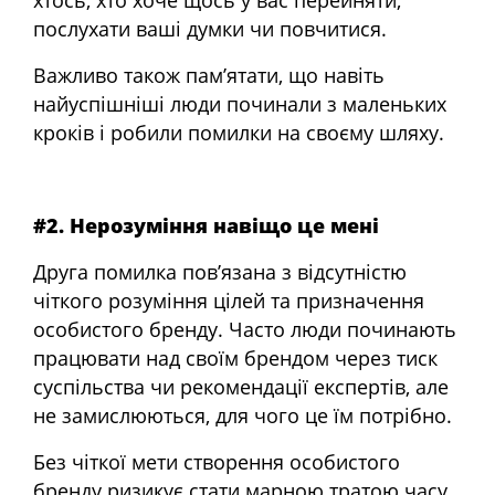
хтось, хто хоче щось у вас перейняти,
послухати ваші думки чи повчитися.
Важливо також пам’ятати, що навіть
найуспішніші люди починали з маленьких
кроків і робили помилки на своєму шляху.
#2. Нерозуміння навіщо це мені
Друга помилка пов’язана з відсутністю
чіткого розуміння цілей та призначення
особистого бренду. Часто люди починають
працювати над своїм брендом через тиск
суспільства чи рекомендації експертів, але
не замислюються, для чого це їм потрібно.
Без чіткої мети створення особистого
бренду ризикує стати марною тратою часу