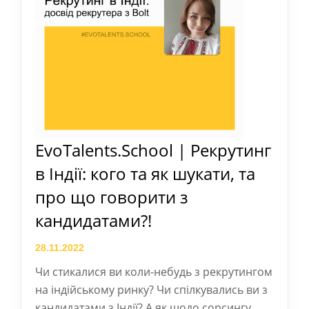
EvoTalents.School | Рекрутинг
в Індії: кого та як шукати, та
про що говорити з
кандидатами?!
28.11.2022
Чи стикалися ви коли-небудь з рекрутингом
на індійському ринку? Чи спілкувались ви з
кандидатами з Індії? А як щодо сорсингу