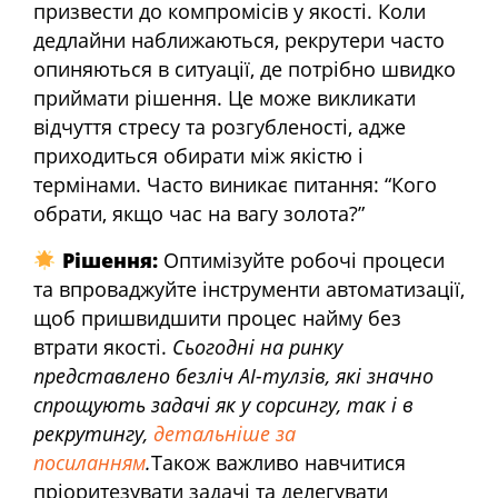
призвести до компромісів у якості. Коли
дедлайни наближаються, рекрутери часто
опиняються в ситуації, де потрібно швидко
приймати рішення. Це може викликати
відчуття стресу та розгубленості, адже
приходиться обирати між якістю і
термінами. Часто виникає питання: “Кого
обрати, якщо час на вагу золота?”
Рішення:
Оптимізуйте робочі процеси
та впроваджуйте інструменти автоматизації,
щоб пришвидшити процес найму без
втрати якості.
Сьогодні на ринку
представлено безліч AI-тулзів, які значно
спрощують задачі як у сорсингу, так і в
рекрутингу,
детальніше за
посиланням
.
Також важливо навчитися
пріоритезувати задачі та делегувати